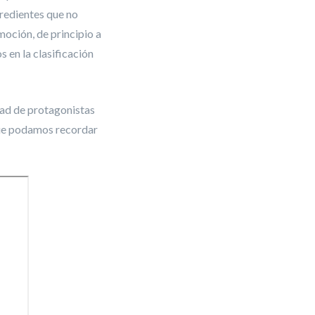
gredientes que no
moción, de principio a
s en la clasificación
dad de protagonistas
que podamos recordar